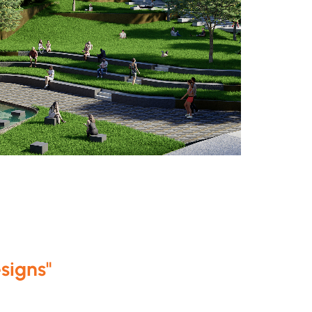
signs"