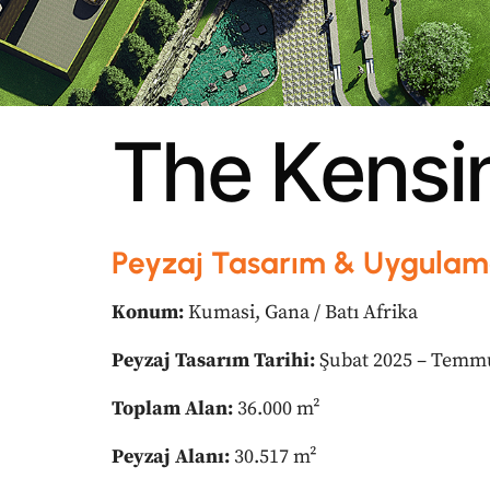
T
h
e
K
e
n
s
i
Peyzaj Tasarım & Uygulama
Konum:
Kumasi, Gana / Batı Afrika
Peyzaj Tasarım Tarihi:
Şubat 2025 – Temm
Toplam Alan:
36.000 m²
Peyzaj Alanı:
30.517 m²