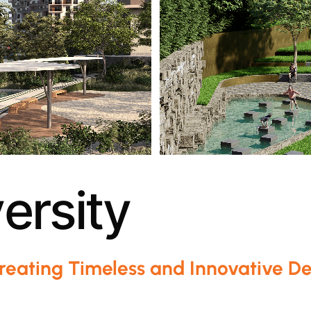
v
e
r
s
i
t
y
Creating Timeless and Innovative De