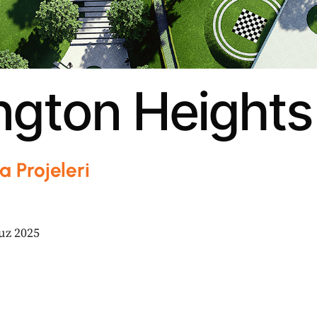
n
g
t
o
n
H
e
i
g
h
t
s
 Projeleri
uz 2025