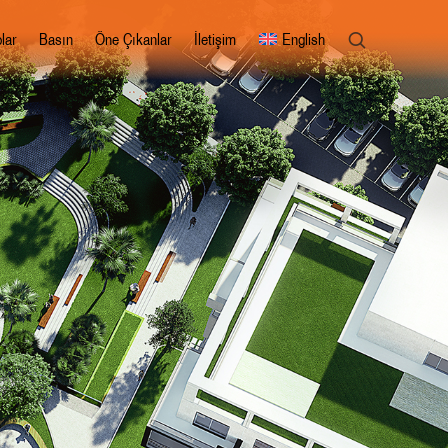
lar
Basın
Öne Çıkanlar
İletişim
English