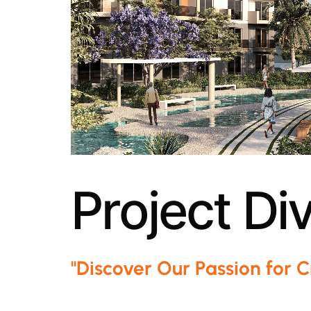
P
r
o
j
e
c
t
D
i
"Discover Our Passion for 